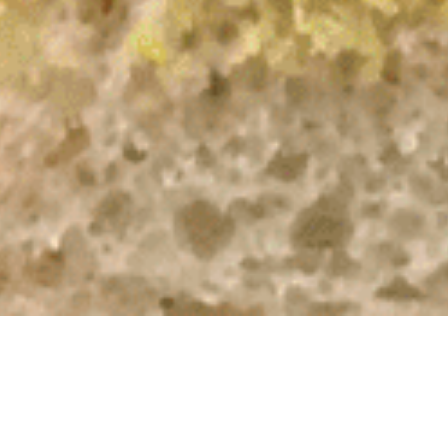
4859 W. Slauson Ave
Los Angeles, CA 90056